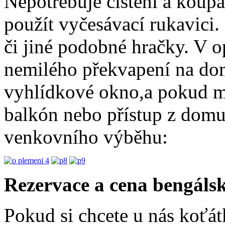
Nepotřebuje čištění a koupá
použít vyčesávací rukavici.
či jiné podobné hračky. V 
nemilého překvapení na dom
vyhlídkové okno,a pokud m
balkón nebo přístup z dom
venkovního výběhu:
Rezervace a cena bengáls
Pokud si chcete u nás koťát