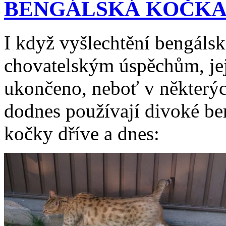
BENGÁLSKÁ KOČK
I když vyšlechtění bengálsk
chovatelským úspěchům, její
ukončeno, neboť v některý
dodnes používají divoké be
kočky dříve a dnes: